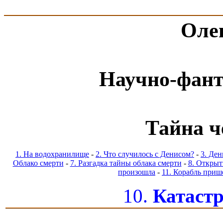
Оле
Научно-фанта
Тайна че
1. На водохранилище
-
2. Что случилось с Денисом?
-
3. Ден
Облако смерти
-
7. Разгадка тайны облака смерти
-
8. Открыт
произошла
-
11. Корабль приш
10.
Катаст