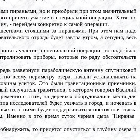
ми пираньями, но и приобрели при этом значительный
го принять участие в специальной операции. Хотя, по
вич, - перейдем конкретно к самой операции.
ществами стоящими за пираньями. При этом нам надо
тельского отряда, будет завтра утром, а сегодня, весь
инять участие в специальной операции, то надо было
тролировать приборы, которые по ряду обстоятельств
редь развернули параболическую антенну спутниковой
, по всему периметру озера, начали устанавливать на
ковины улиток. Это были гравитационные приемники.
мый излучатель гравитонов, о котором говорил Василий
еменно с этим, на деревьях оборудовались места для
а исследователей будет уезжать в город, и ночевать в
вьях и, с ними будет поддерживаться постоянная связь.
м. Именно в это время суток черная дыра "Пиранья"
бнаружить, то придется опуститься в глубину озера и