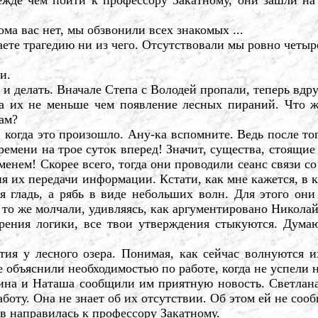
ма вас нет, мы обзвонили всех знакомых ...
ете трагедию ни из чего. Отсутствовали мы ровно четыр
и.
и делать. Вначале Степа с Володей пропали, теперь вдруг
х не меньше чем появление лесных пираний. Что же 
ам?
 когда это произошло. Ану-ка вспомните. Ведь после того
ремени на трое суток вперед! Значит, существа, стоящие
еменем! Скорее всего, тогда они проводили сеанс связи 
ия их передачи информации. Кстати, как мне кажется, в
я гладь, а рябь в виде небольших волн. Для этого они
 то же молчали, удивляясь, как аргументировано Никола
ения логики, все твои утверждения стыкуются. Думаю
я у лесного озера. Понимая, как сейчас волнуются их
 объяснили необходимостью по работе, когда не успели 
а и Наташа сообщили им приятную новость. Светлана у
боту. Она не знает об их отсутствии. Об этом ей не соо
 направилась к профессору Закатному.