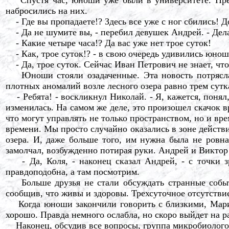
набросились на них.
- Где вы пропадаете!? Здесь все уже с ног сбились! До
- Да не шумите вы, - перебил девушек Андрей. - Дела
- Какие четыре часа!? Да вас уже нет трое суток!
- Как, трое суток!? - в свою очередь удивились юнош
- Да, трое суток. Сейчас Иван Петрович не знает, что 
Юноши стояли озадаченные. Эта новость потрясла и
плотных аномалий возле лесного озера равно трем сутк
- Ребята! - воскликнул Николай. - Я, кажется, понял,
изменилась. На самом же деле, это произошел скачок в
что могут управлять не только пространством, но и вр
времени. Мы просто случайно оказались в зоне действ
озера. И, даже больше того, им нужна была не ровна
замолчал, возбужденно потирая руки. Андрей и Виктор
- Да, Коля, - наконец сказал Андрей, - с точки зр
правдоподобна, а там посмотрим.
Больше друзья не стали обсуждать странные событи
сообщив, что живы и здоровы. Трехсуточное отсутствие
Когда юноши закончили говорить с близкими, Марин
хорошо. Правда немного ослабла, но скоро выйдет на ра
Наконец, обсудив все вопросы, группа микробиологов