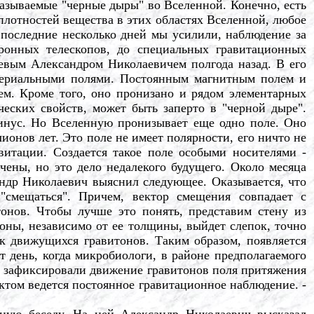
называемые "черные дыры" во Вселенной. Конечно, есть
 плотностей вещества в этих областях Вселенной, любое
 последние несколько дней мы усилили, наблюдение за
ронных телескопов, до специальных гравитационных
евым Александром Николаевичем полгода назад. В его
атериальными полями. Постоянным магнитным полем и
ем. Кроме того, оно пронизано и рядом элементарных
ческих свойств, может быть заперто в "черной дыре".
инус. Но Вселенную пронизывает еще одно поле. Оно
ионов лет. Это поле не имеет полярности, его ничто не
витации. Создается такое поле особыми носителями -
чены, но это дело недалекого будущего. Около месяца
сандр Николаевич выяснил следующее. Оказывается, что
"смещаться". Причем, вектор смещения совпадает с
онов. Чтобы лучше это понять, представим стену из
роны, независимо от ее толщины, выйдет слепок, точно
ок движущихся гравитонов. Таким образом, появляется
т день, когда микробиологи, в районе предполагаемого
ы зафиксировали движение гравитонов поля притяжения
ктом ведется постоянное гравитационное наблюдение. -
ую беседу. На ней Александр Николаевич высказал