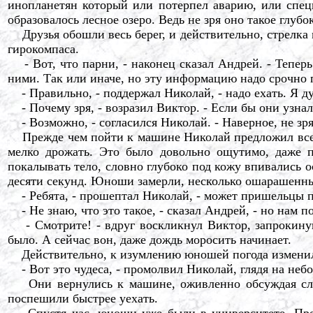
инопланетян который или потерпел аварию, или специ
образовалось лесное озеро. Ведь не зря оно такое глубо
Друзья обошли весь берег, и действительно, стрелка 
гирокомпаса.
- Вот, что парни, - наконец сказал Андрей. - Теперь 
ними. Так или иначе, но эту информацию надо срочно п
- Правильно, - поддержал Николай, - надо ехать. Я ду
- Почему зря, - возразил Виктор. - Если бы они узнал
- Возможно, - согласился Николай. - Наверное, не зря,
Прежде чем пойти к машине Николай предложил всем 
мелко дрожать. Это было довольно ощутимо, даже по
покалывать тело, словно глубоко под кожу впивались о
десяти секунд. Юноши замерли, несколько ошарашенн
- Ребята, - прошептал Николай, - может пришельцы п
- Не знаю, что это такое, - сказал Андрей, - но нам по
- Смотрите! - вдруг воскликнул Виктор, запрокинув 
было. А сейчас вон, даже дождь моросить начинает.
Действительно, к изумлению юношей погода изменила
- Вот это чудеса, - промолвил Николай, глядя на небо,
Они вернулись к машине, оживленно обсуждая случи
поспешили быстрее уехать.
Спустя час, юноши уже были в университете. Прежд