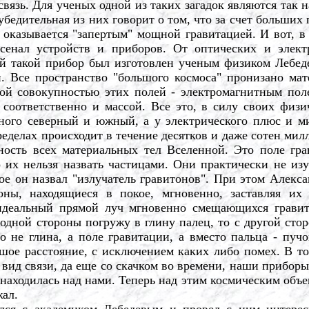
вязь. Для ученых одной из таких загадок являются так 
убедительная из них говорит о том, что за счет больших
 оказывается "запертым" мощной гравитацией. И вот, в
сенал устройств и приборов. От оптических и элект
й такой прибор был изготовлен ученым физиком Лебед
. Все пространство "большого космоса" пронизано м
ой совокупностью этих полей - электромагнитным пол
соответственно и массой. Все это, в силу своих физи
ного северный и южный, а у электрического плюс и м
делах происходит в течение десятков и даже сотен милл
ность всех материальных тел Вселенной. Это поле гра
 их нельзя назвать частицами. Они практически не изу
рое он назвал "излучатель гравитонов". При этом Алек
оны, находящиеся в покое, мгновенно, заставляя их 
идеальный прямой луч мгновенно смещающихся гравит
одной стороны погружу в глину палец, то с другой сто
 не глина, а поле гравитации, а вместо пальца - пуч
шое расстояние, с исключением каких либо помех. В то
вид связи, да еще со скачком во времени, наши прибор
 находилась над нами. Теперь над этим космическим объе
жал.
ся с академиком Лебедевым и провел с ним интересн