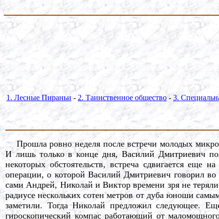
1. Лесные Пираньи
-
2. Таинственное общество
-
3. Специальн
Прошла ровно неделя после встречи молодых микроби
И лишь только в конце дня, Василий Дмитриевич поз
некоторых обстоятельств, встреча сдвигается еще на
операции, о которой Василий Дмитриевич говорил во 
сами Андрей, Николай и Виктор времени зря не теряли
радиусе нескольких сотен метров от дуба юноши самым
заметили. Тогда Николай предложил следующее. Еще
гироскопический компас работающий от маломощного 