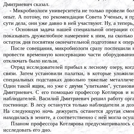
Дмитриевич сказал.
- Микробиологи университета не только провели бол
опыт. А потому, по рекомендации Совета Ученых, я п
сути дела, они уже давно в ней участвуют. Ну, а тепе
- Основная задача нашей специальной операции сос
показывать дружелюбное намерение к ним, на сколько э
остаток дня посвятим окончательной подготовке к опер
После совещания, микробиологи сразу поспешили на 
провести временную консервацию части оборудования
отключать было нельзя.
Отряд исследователей прибыл к лесному озеру, когд
связи. Затем установили палатки, в которые уложили
специальных подставках довольно тяжелые металлич
Один такой ящик, но уже с двумя "улитками", установ
Дмитриевич. С его помощью профессор Котляров и на
наблюдателей. Василий Дмитриевич решил работу орган
гостинице. В лесу останутся только наблюдатели и доз
На следующую ночь дежурить останется другая смен
находилась в зените, а соответственно с ней могла осу
Планом профессора Котлярова предусматривалось след
исследовать его дно.