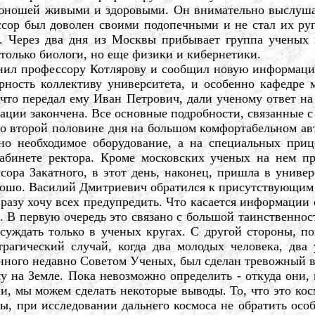
ношей живыми и здоровыми. Он внимательно выслушал р
сор был доволен своими подопечными и не стал их руг
. Через два дня из Москвы прибывает группа ученых 
 только биологи, но еще физики и кибернетики.
ил профессору Котлярову и сообщил новую информаци
рность коллективу университета, и особенно кафедре 
что передал ему Иван Петрович, дали ученому ответ на
ации закончена. Все основные подробности, связанные с 
торой половине дня на большом комфортабельном автоб
но необходимое оборудование, а на специальных приц
абинете ректора. Кроме московских ученых на нем пр
ора Закатного, в этот день, наконец, пришла в униве
орошо. Василий Дмитриевич обратился к присутствующим 
разу хочу всех предупредить. Что касается информации 
. В первую очередь это связано с большой таинственнос
суждать только в ученых кругах. С другой стороны, по
агический случай, когда два молодых человека, два 
енного недавно Советом Ученых, был сделан тревожный 
 на Земле. Пока невозможно определить - откуда они, г
, мы можем сделать некоторые выводы. То, что это кос
ы, при исследовании дальнего космоса не обратить осо