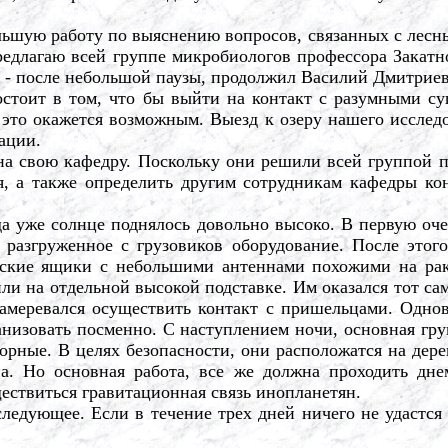
ьшую работу по выяснению вопросов, связанных с лесны
редлагаю всей группе микробиологов профессора Закатно
рь, - после небольшой паузы, продолжил Василий Дмитрие
тоит в том, что бы выйти на контакт с разумными су
то окажется возможным. Выезд к озеру нашего исследова
ации.
свою кафедру. Поскольку они решили всей группой пр
, а также определить другим сотрудникам кафедры кон
а уже солнце поднялось довольно высоко. В первую оче
 разгруженное с грузовиков оборудование. После этого
еские ящики с небольшими антеннами похожими на ра
или на отдельной высокой подставке. Им оказался тот са
меревался осуществить контакт с пришельцами. Одновр
изовать посменно. С наступлением ночи, основная групп
орные. В целях безопасности, они расположатся на дере
а. Но основная работа, все же должна проходить дне
ществиться гравитационная связь инопланетян.
ующее. Если в течение трех дней ничего не удастся о