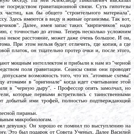
ие посредством гравитационной связи. Суть гипотезы
х частиц, как бы общего "строительного материала",
су. Здесь имеются в виду и живые организмы. Так вот,
ичиков". Далее, имея запас таких "кирпичиков" надо
ию, с точностью до атома. Теперь несколько усложним
а некое расстояние, может даже очень большое. И он,
ома. При этом нельзя будет отличить, где копия, а где
вой платок, он тщательно протер очки и, после этого,
адают мощным интеллектом и прибыли к нам из "черной
едством поля гравитации. Сеансы связи они проводят
ы допускаем возможность того, что их "атомные схемы"
у атомами в "оригинале" когда идет считывание этой
мли в "черную дыру". - Профессор опять замолчал, но
атели, которые первыми встретились с таинственными
тот добытый ими трофей, полностью подтверждающий
лесной пираньи.
ельным микробиологам.
ял девушку. Он хорошо ее помнил по выступлению на
ну. Это был подарок от Совета Ученых. Далее Василий