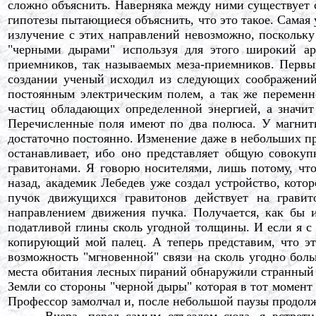
сложно объяснить. Наверняка между ними существует с
гипотезы пытающиеся объяснить, что это такое. Самая 
излучение с этих направлений невозможно, поскольку
"черными дырами" используя для этого широкий ар
приемников, так называемых меза-приемников. Первы
создании ученый исходил из следующих соображений
постоянным электрическим полем, а так же переменн
частиц обладающих определенной энергией, а значит 
Перечисленные поля имеют по два полюса. У магнит
достаточно постоянно. Изменение даже в небольших пре
останавливает, ибо оно представляет общую совокуп
гравитонами. Я говорю носителями, лишь потому, что
назад, академик Лебедев уже создал устройство, кото
пучок движущихся гравитонов действует на гравит
направлением движения пучка. Получается, как бы 
податливой глины сколь угодной толщины. И если я с 
копирующий мой палец. А теперь представим, что это
возможность "мгновенной" связи на сколь угодно боль
места обитания лесных пираний обнаружили странный 
Земли со стороны "черной дыры" которая в тот момент
Профессор замолчал и, после небольшой паузы продол
- Вчера, перед самым отъездом сюда, я встретил