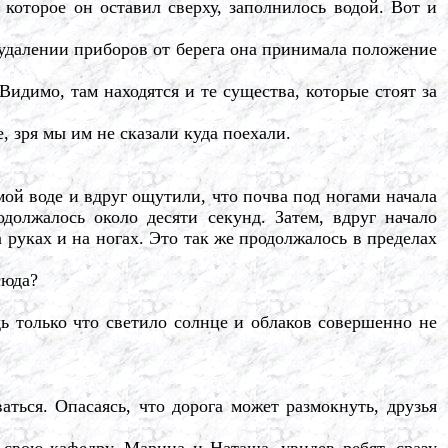
которое он оставил сверху, заполнилось водой. Вот и
 удалении приборов от берега она принимала положение
Видимо, там находятся и те существа, которые стоят за
 зря мы им не сказали куда поехали.
 воде и вдруг ощутили, что почва под ногами начала
должалось около десяти секунд. Затем, вдруг начало
 руках и на ногах. Это так же продолжалось в пределах
сюда?
ь только что светило солнце и облаков совершенно не
ся. Опасаясь, что дорога может размокнуть, друзья
вою кафедру. Марина и Наташа, увидев ребят, сразу