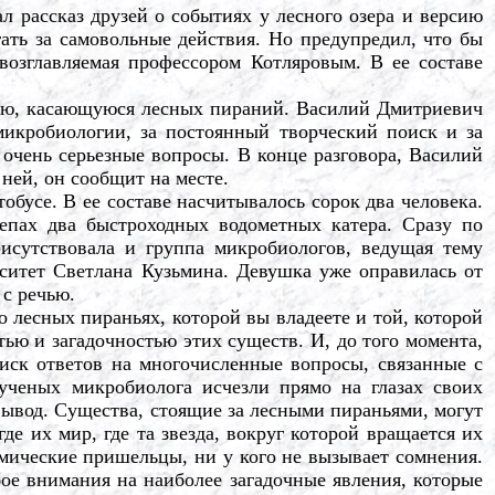
ассказ друзей о событиях у лесного озера и версию
ать за самовольные действия. Но предупредил, что бы
возглавляемая профессором Котляровым. В ее составе
ю, касающуюся лесных пираний. Василий Дмитриевич
микробиологии, за постоянный творческий поиск и за
 очень серьезные вопросы. В конце разговора, Василий
ней, он сообщит на месте.
усе. В ее составе насчитывалось сорок два человека.
епах два быстроходных водометных катера. Сразу по
исутствовала и группа микробиологов, ведущая тему
рситет Светлана Кузьмина. Девушка уже оправилась от
с речью.
о лесных пираньях, которой вы владеете и той, которой
тью и загадочностью этих существ. И, до того момента,
иск ответов на многочисленные вопросы, связанные с
ученых микробиолога исчезли прямо на глазах своих
вывод. Существа, стоящие за лесными пираньями, могут
де их мир, где та звезда, вокруг которой вращается их
мические пришельцы, ни у кого не вызывает сомнения.
бое внимания на наиболее загадочные явления, которые