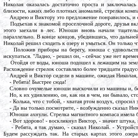
Николая оказалась достаточно проста и заключалас
близости, каких либо плотных аномалий, стрелки комп
Андрею и Виктору это предложение понравилось, и он
Подъехав к знакомой проселочной дороге, друзья вкл
этого заехали в лес. Юноши вновь начали тщательн
параллельно. В конце концов, убедившись, что дальне
Николай решил сходить к озеру и умыться. Он только ч
Положив приборы на берегу, юноша с удовольствие
искупаться. "Ладно, - решил он, - сейчас уже нет врем
Отойдя от воды, юноша подошел к лежащим на земле п
Расхождение стрелок составляло более тридцати градус
Андрей и Виктор сидели в машине, ожидая Николая, 
- Ребята! Быстрее сюда!
Словно очумелые юноши выскочили из машины и, бего
Но, к их удивлению, он, как ни в чем, ни бывало, сто
- Колька, что с тобой, - хватая ртом воздух, спросил 
- Да вы только посмотрите, - возбужденно сказал Ник
Юноши ахнули. Стрелка магнитного компаса имела бол
- Вот здорово! - воскликнул Виктор, - значит штука, 
- Ребята, я так думаю, - сказал Николай. - Устройств
Будем рассуждать так. На старых картах этого озер