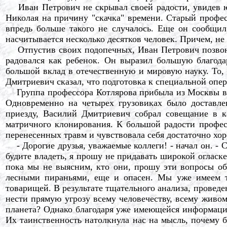
Иван Петрович не скрывал своей радости, увидев ю
Николая на причину "скачка" времени. Старый профес
впредь больше такого не случалось. Еще он сообщил
насчитывается несколько десятков человек. Причем, не
Отпустив своих подопечных, Иван Петрович позвон
радовался как ребенок. Он выразил большую благода
большой вклад в отечественную и мировую науку. То, 
Дмитриевич сказал, что подготовка к специальной опер
Группа профессора Котлярова прибыла из Москвы во в
Одновременно на четырех грузовиках было доставле
приезду, Василий Дмитриевич собрал совещание в к
матричного клонирования. К большой радости професс
перенесенных травм и чувствовала себя достаточно х
- Дорогие друзья, уважаемые коллеги! - начал он. - С
будите владеть, я прошу не придавать широкой огласке
пока мы не выясним, кто они, прошу эти вопросы об
лесными пираньями, еще и опасен. Мы уже имеем тр
товарищей. В результате тщательного анализа, провед
нести прямую угрозу всему человечеству, всему живому
планета? Однако благодаря уже имеющейся информации
Их таинственность натолкнула нас на мысль, почему б