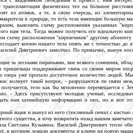
- трансплантация физических тел на большое расстоян
тоят из атомов, а те, в свою очередь, из элементарны
макротела в природе, то есть тела имеющие большую мас
разом, выяснить схему расположения указанных "кирп
ного нам тела. Тогда можно получить его идеальную коп
им схему расположения "кирпичиков" другому абоненту н
ссоздает копию нашего тела опять же с точностью до ат
Василий Дмитриевич замолчал. По привычке, вынув носо
ящие за лесными пираньями, вне всякого сомнения, обл
и пришельцы поддерживают связь со своим миром поср
го озера уже пропало достаточное количество людей. М
ас волнует такой вопрос, - разрушаются ли связи межд
 получается, тело как бы мгновенно перемещается с Зе
енно. - Здесь присутствуют молодые ученые, исследов
едать нам ценнейшую информацию о них, но и вот э
ный ящик и вынул из него стеклянный пенал с кистью 
ного существа, я хочу возвратить назад нашим замечат
а Светлана Кузьмина. Василий Дмитриевич тепло обн
ерт, в котором лежали документы и ключи на новую маши