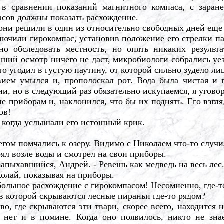
ь в сравнении показаний магнитного компаса, с зара
асов должны показать расхождение.
и решили в один из относительно свободных дней еще р
ючили гирокомпас, установив положение его стрелки пар
о обследовать местность, но опять никаких результа
йший осмотр ничего не даст, микробиологи собрались уе
то угодил в густую паутину, от которой сильно зудело ли
м умылся и, прополоскал рот. Вода была чистая и па
ени, но в следующий раз обязательно искупаемся, я угово
риборам и, наклонился, что бы их поднять. Его взгляд
ов!
когда услышали его истошный крик.
м помчались к озеру. Видимо с Николаем что-то случи
ял возле воды и смотрел на свои приборы.
запыхавшийся, Андрей. - Ревешь как медведь на весь лес
олай, показывая на приборы.
ьшое расхождение с гирокомпасом! Несомненно, где-то
в которой скрываются лесные пираньи где-то рядом?
о, где скрываются эти твари, скорее всего, находится 
а нет и в помине. Когда оно появилось, никто не знае