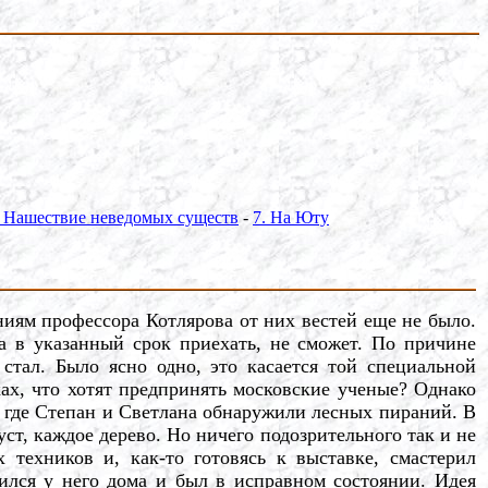
. Нашествие неведомых существ
-
7. На Юту
ям профессора Котлярова от них вестей еще не было.
а в указанный срок приехать, не сможет. По причине
 стал. Было ясно одно, это касается той специальной
ах, что хотят предпринять московские ученые? Однако
, где Степан и Светлана обнаружили лесных пираний. В
т, каждое дерево. Но ничего подозрительного так и не
техников и, как-то готовясь к выставке, смастерил
ился у него дома и был в исправном состоянии. Идея