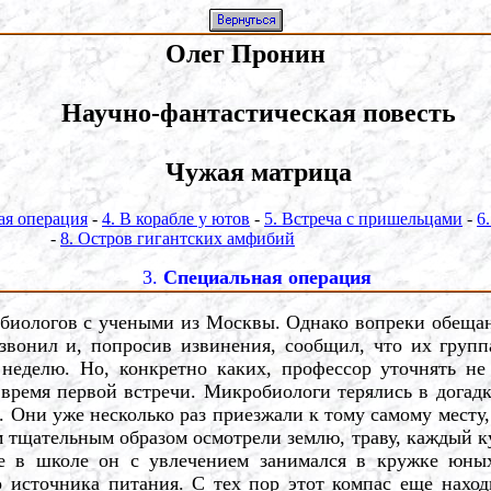
Олег Пронин
Научно-фантастическая повесть
Чужая матрица
ая операция
-
4. В корабле у ютов
-
5. Встреча с пришельцами
-
6
-
8. Остров гигантских амфибий
3.
Специальная операция
ологов с учеными из Москвы. Однако вопреки обещани
вонил и, попросив извинения, сообщил, что их групп
 неделю. Но, конкретно каких, профессор уточнять не
время первой встречи. Микробиологи терялись в догадк
. Они уже несколько раз приезжали к тому самому месту
 тщательным образом осмотрели землю, траву, каждый кус
 в школе он с увлечением занимался в кружке юных 
источника питания. С тех пор этот компас еще наход