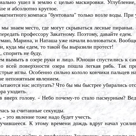
ально ушел в землю с целью маскировки. Углубление, 
кое и абсолютно круглое.
магнитного компаса "бунтовала" только возле воды. При
мы знаем место, где могут скрываться лесные пираньи. 
ередать профессору Закатному. Поэтому, давайте едем.
маю, Марина, и Наташа уже начали волноваться. Вообще,
и, куда мы едем, то такой бы выразили протест!
 спорить не буду.
вымыть в озере руки и лицо. Юноши спустились к самой
 всей поверхности озера пошла легкая рябь. Так про
стрые иглы. Особенно сильно кололо кончики пальцев на
ые непонятным явлением.
ытаются нас испугать? Что бы мы быстрее убирались от
ра уходить.
вверх голову. - Небо почему-то стало пасмурным? Вед
сь за считанные секунды.
 - это явление тоже надо будет учесть.
вшееся. К этому времени дождь вдруг начал усиливать
е чем пойти к профессору Закатному, они зашли на с