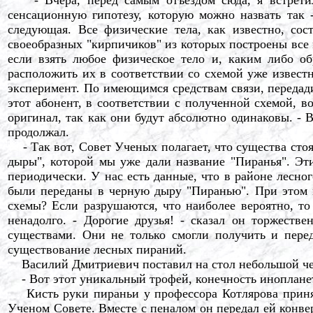
сенсационную гипотезу, которую можно назвать так 
следующая. Все физические тела, как известно, сос
своеобразных "кирпичиков" из которых построены все 
если взять любое физическое тело и, каким либо об
расположить их в соответствии со схемой уже извест
эксперимент. По имеющимся средствам связи, передад
этот абонент, в соответствии с полученной схемой, во
оригинал, так как они будут абсолютно одинаковы. - 
продолжал.
- Так вот, Совет Ученых полагает, что существа сто
дыры", которой мы уже дали название "Пиранья". Эт
периодически. У нас есть данные, что в районе лесно
были переданы в черную дыру "Пиранью". При этом н
схемы? Если разрушаются, что наиболее вероятно, то
ненадолго. - Дорогие друзья! - сказал он торжеств
существами. Они не только смогли получить и пер
существование лесных пираний.
Василий Дмитриевич поставил на стол небольшой чер
- Вот этот уникальный трофей, конечность инопланет
Кисть руки пираньи у профессора Котлярова принял
Ученом Совете. Вместе с пеналом он передал ей конв