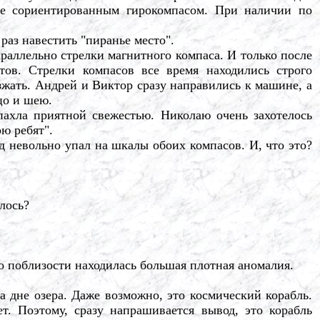
нее сориентированным гирокомпасом. При наличии по
аз навестить "пиранье место".
аллельно стрелки магнитного компаса. И только после
тов. Стрелки компасов все время находились строго
зжать. Андрей и Виктор сразу направились к машине, а
цо и шею.
хла приятной свежестью. Николаю очень захотелось
рю ребят".
 невольно упал на шкалы обоих компасов. И, что это?
лось?
.
 поблизости находилась большая плотная аномалия.
на дне озера. Даже возможно, это космический корабль.
т. Поэтому, сразу напрашивается вывод, это корабль